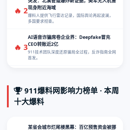
突发：北溪管道爆炸新证据，美军无人机曾
现身附近海域
🔥 2
爆料人提供飞行雷达记录，国际舆论再起波澜，
多国要求彻查。
AI语音诈骗席卷企业界：Deepfake冒充
CEO转账近2亿
🔥 3
911技术团队深度还原骗局全过程，反诈指南全网
首发。
911爆料网影响力榜单 · 本周
十大爆料
某省会城市烂尾楼黑幕：百亿预售资金被挪