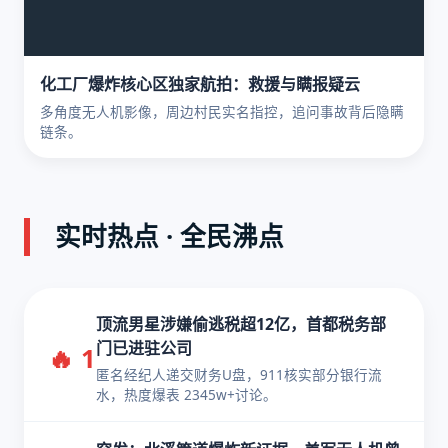
化工厂爆炸核心区独家航拍：救援与瞒报疑云
多角度无人机影像，周边村民实名指控，追问事故背后隐瞒
链条。
实时热点 · 全民沸点
顶流男星涉嫌偷逃税超12亿，首都税务部
门已进驻公司
🔥 1
匿名经纪人递交财务U盘，911核实部分银行流
水，热度爆表 2345w+讨论。