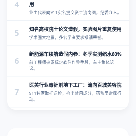
4
用
业主代表向911实名提交资金流向图，纪委介入。
知名高校院士论文造假，实验图片重复使用
5
学术圈大地震，多名学者要求撤销荣誉。
新能源车续航造假内参：冬季实测缩水60%
6
前工程师披露标定软件作弊手段，车主集体诉
讼。
医美行业毒针剂地下工厂：流向百城美容院
7
911独家取样送检，检出禁用成分，药监局雷霆行
动。